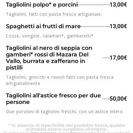
Tagliolini polpo* e porcini
13,00€
Tagliolini, fatti con pasta fresca artigianale.
Spaghetti ai frutti di mare
13,00€
Cozze, vongole, calamari*, gamberetti*.
Tagliolini al nero di seppia con
gamberi* rossi di Mazara Del
17,00€
Vallo, burrata e zafferano in
pistilli
Tagliolini, gnocchi e ravioli fatti con pasta fresca
artigianalmente
Tagliolini all'astice fresco per due
50,00€
persone
Due porzioni di tagliolini freschi, con un astice intero
* In assenza di reperibilità del prodotto fresco, questo
potrebbe essere surgelato all'origine.