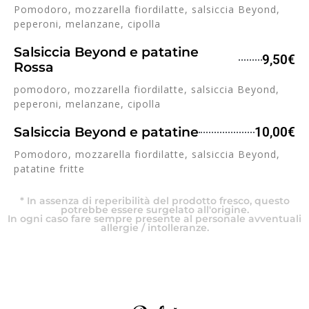
Pomodoro, mozzarella fiordilatte, salsiccia Beyond,
peperoni, melanzane, cipolla
Salsiccia Beyond e patatine
9,50€
Rossa
pomodoro, mozzarella fiordilatte, salsiccia Beyond,
peperoni, melanzane, cipolla
Salsiccia Beyond e patatine
10,00€
Pomodoro, mozzarella fiordilatte, salsiccia Beyond,
patatine fritte
* In assenza di reperibilità del prodotto fresco, questo
potrebbe essere surgelato all'origine.
In ogni caso fare sempre presente al personale avventuali
allergie / intolleranze.