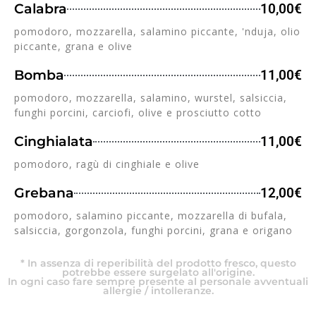
Calabra
10,00€
pomodoro, mozzarella, salamino piccante, 'nduja, olio
piccante, grana e olive
Bomba
11,00€
pomodoro, mozzarella, salamino, wurstel, salsiccia,
funghi porcini, carciofi, olive e prosciutto cotto
Cinghialata
11,00€
pomodoro, ragù di cinghiale e olive
Grebana
12,00€
pomodoro, salamino piccante, mozzarella di bufala,
salsiccia, gorgonzola, funghi porcini, grana e origano
* In assenza di reperibilità del prodotto fresco, questo
potrebbe essere surgelato all'origine.
In ogni caso fare sempre presente al personale avventuali
allergie / intolleranze.