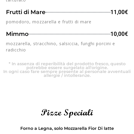
Frutti di Mare
11,00€
pomodoro, mozzarella e frutti di mare
Mimmo
10,00€
mozzarella, stracchino, salsiccia, funghi porcini e
radicchio
* In assenza di reperibilità del prodotto fresco, questo
potrebbe essere surgelato all'origine.
In ogni caso fare sempre presente al personale avventuali
allergie / intolleranze.
Pizze Speciali
Forno a Legna, solo Mozzarella Fior Di latte