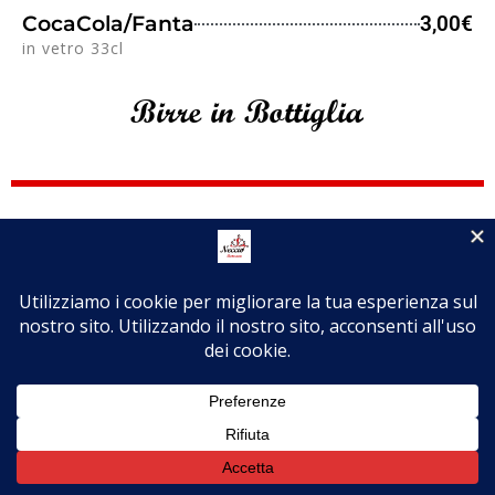
CocaCola/Fanta
3,00€
in vetro 33cl
Birre in Bottiglia
Heineken
3,50€
33cl
Corona
3,50€
33cl
Ichnusa non filtrata
3,50€
33cl
Ceres
3,50€