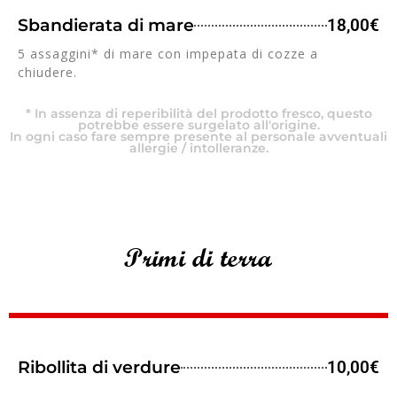
Sbandierata di mare
18,00€
5 assaggini* di mare con impepata di cozze a
chiudere.
* In assenza di reperibilità del prodotto fresco, questo
potrebbe essere surgelato all'origine.
In ogni caso fare sempre presente al personale avventuali
allergie / intolleranze.
Primi di terra
Ribollita di verdure
10,00€