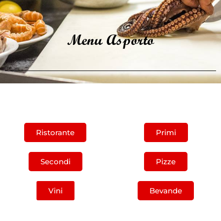
Menu Asporto
Ristorante
Primi
Secondi
Pizze
Vini
Bevande