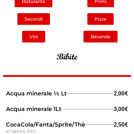
Ristorante
Primi
Secondi
Pizze
Vini
Bevande
Bibite
Acqua minerale ½ Lt
2,00€
Acqua minerale 1Lt
3,00€
CocaCola/Fanta/Sprite/Thè
2,50€
in lattina 33cl