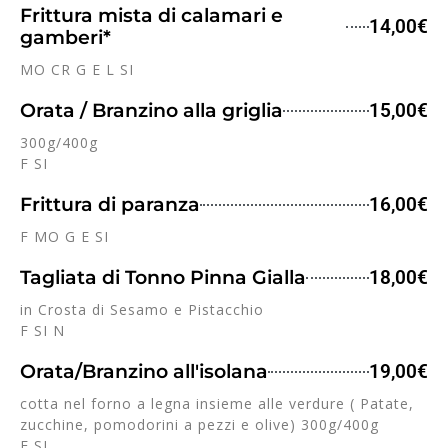
Frittura mista di calamari e
14,00€
gamberi*
MO CR G E L SI
Orata / Branzino alla griglia
15,00€
300g/400g
F SI
Frittura di paranza
16,00€
F MO G E SI
Tagliata di Tonno Pinna Gialla
18,00€
in Crosta di Sesamo e Pistacchio
F SI N
Orata/Branzino all'isolana
19,00€
cotta nel forno a legna insieme alle verdure ( Patate,
zucchine, pomodorini a pezzi e olive) 300g/400g
F SI