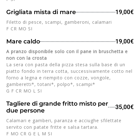
Grigliata mista di mare
19,00€
Filetto di pesce, scampi, gamberoni, calamari
F CR MO SI
Mare caldo
19,00€
A pranzo disponibile solo con il pane in bruschetta e
non con la crosta
La sera con pasta della pizza stesa sulla base di un
piatto fondo in terra cotta, successivamente cotto nel
forno a legna e riempito con cozze, vongole,
gamberetti*, totani*, polpo*, scampi*
G F CR MO L SI
Tagliere di grande fritto misto per
35,00€
due persone
Calamari e gamberi, paranza e acciughe sfilettate
servito con patate fritte e salsa tartara.
F MO CR G E L M SI