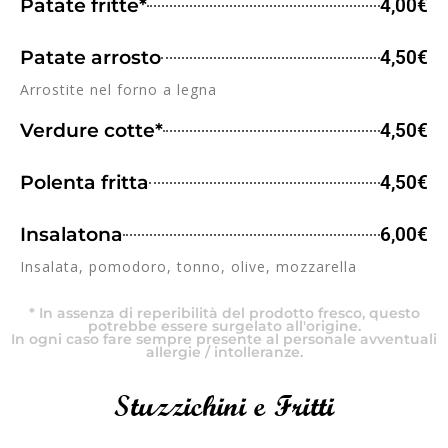
Patate fritte*
4,00€
Patate arrosto
4,50€
Arrostite nel forno a legna
Verdure cotte*
4,50€
Polenta fritta
4,50€
Insalatona
6,00€
Insalata, pomodoro, tonno, olive, mozzarella
* In assenza di reperibilità del prodotto fresco, questo
potrebbe essere surgelato all'origine.
In ogni caso fare sempre presente al personale avventuali
allergie / intolleranze.
Stuzzichini e Fritti