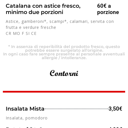
Catalana con astice fresco,
60€ a
minimo due porzioni
porzione
Astice, gamberoni*, scampi*, calamari, servita con
frutta e verdure fresche
CR MO F SI CE
* In assenza di reperibilità del prodotto fresco, questo
potrebbe essere surgelato all'origine.
In ogni caso fare sempre presente al personale avventuali
allergie / intolleranze.
Contorni
Insalata Mista
3,50€
Insalata, pomodoro