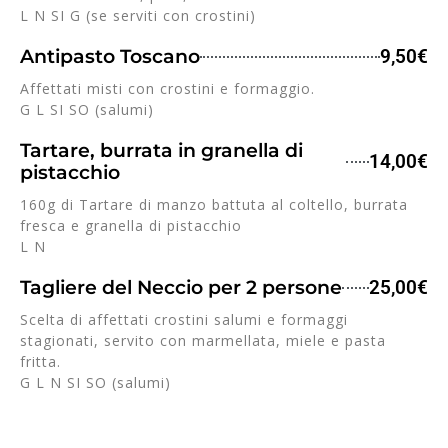
L N SI G (se serviti con crostini)
Antipasto Toscano
9,50€
Affettati misti con crostini e formaggio.
G L SI SO (salumi)
Tartare, burrata in granella di
14,00€
pistacchio
160g di Tartare di manzo battuta al coltello, burrata
fresca e granella di pistacchio
L N
Tagliere del Neccio per 2 persone
25,00€
Scelta di affettati crostini salumi e formaggi
stagionati, servito con marmellata, miele e pasta
fritta.
G L N SI SO (salumi)